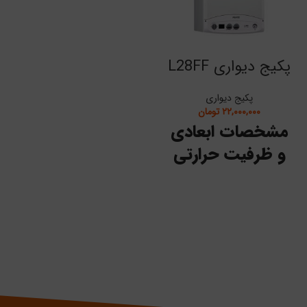
پکیج دیواری L28FF
پکیج دیواری
۲۲,۰۰۰,۰۰۰
تومان
مشخصات ابعادی
و ظرفیت حرارتی
ات
واحد
مشخصات
مقدار
اندازه‌گیری
فنی
-
L 28FF
مدل
ظرفیت
30
kW
حرارتی