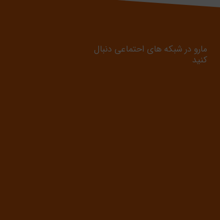
ورودی
ظرفیت
28
kW
حرارتی
خروجی
مارو در شبکه های احتماعی دنبال
کنید
راندمان
%
93
حرارتی
حداکثر
دمای
°C
85
آبگرم
ش
گرمایش
حداکثر
ار
3
bar
فشار مدار
ش
گرمایش
حداکثر
دمای
°C
60
آبگرم