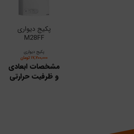
پکیج دیواری
M28FF
پکیج دیواری
۱۷,۷۰۰,۰۰۰
تومان
مشخصات ابعادی
و ظرفیت حرارتی
واحد
مشخص
مقدار
اندازه‌گیری
فنی
-
M 28FF
مدل
ظرفی
30
kW
حرارت