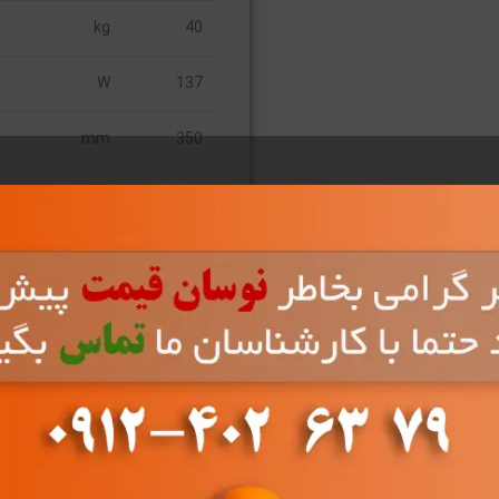
kg
40
W
137
mm
350
mm
450
mm
763
ا
کد محصول (SKU)
L 24FF
دسته بندی
پکیج دیوار