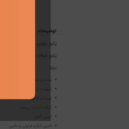
توضیحات
پکیج دیواری مدل L24FF
پکیج شوفاژ دیواری/دو مبدل
مزایا
راندمان حرارتی بالا
سهولت در نصب، راه‌اندازی، سر
سیستم کنترل کاملا دیجیتال
کارکرد آرام و بی‌صدا
ایمنی کامل
تامین آبگرم فراوان و دائمی