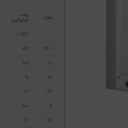
واحد
مقدار
اندازه‌گیری
L 24FF
–
kW
25.7
kW
24
%
93
°C
85
bar
3
°C
60