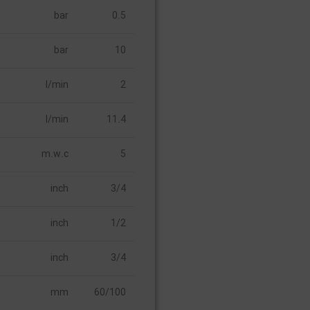
bar
0.5
bar
10
l/min
2
l/min
11.4
m.w.c
5
inch
3/4
inch
1/2
inch
3/4
mm
60/100