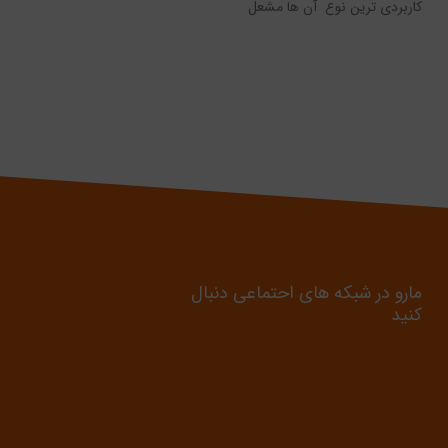
کاربردی ترین نوع آن ها مشعل
گازوئیلی lO4400 است.
مارو در شبکه های احتماعی دنبال
کنید