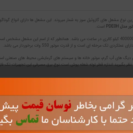
ترین نوع مشعل های گازوئیل سوز به شمار میروند. این مشعل ها دارای انواع گوناگ
مدل PDE0H
است.
ظرفیت حرارتی این محصول حدود 400000 کبلو کالری در ساعت می باشد. همانطور که از اسم این مش
ش دیگ های آب گرم، موتور خانه ها و سیستم های گرمایشی محیط های صنعتی استفاد
ل سوز ایران رادیاتور مدل PDE0H
ست که در ادامه به برخی از آن ها اشاره میکنیم: