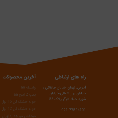
راه های ارتباطی
آخرین محصولات
آدرس: تهران خیابان طالقانی ،
واسطه aa
خیابان بهار شمالی،خیابان
پمپ 2 اینچ aa
شهید حواد کارگر پلاک 55
حوله خشک کن 15 لول
حوله خشک کن 12 لول
021-77524101
دودکش دو جداره ایران