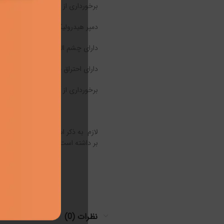
برخورداری از پمپ گازوئیل
دمپر هیدرولیک
دارای چشم الکترونیکی
دارای احتراق یک مرحله ای
برخورداری از آپشن شیر برقی
لازم به ذکر است که این کالا در مج
بر داشته است. اگر قصد خرید این مح
نظرات (0)