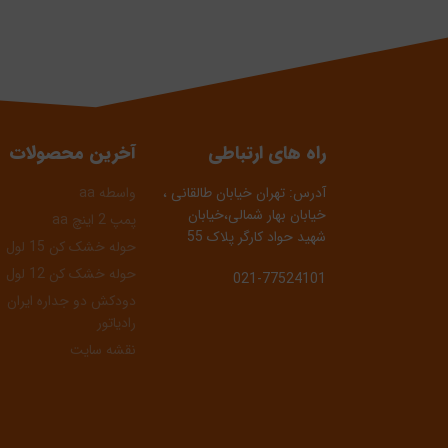
راه های ارتباطی
آخرین محصولات
آدرس: تهران خیابان طالقانی ،
واسطه aa
خیابان بهار شمالی،خیابان
پمپ 2 اینچ aa
شهید حواد کارگر پلاک 55
حوله خشک کن 15 لول
حوله خشک کن 12 لول
021-77524101
دودکش دو جداره ایران
رادیاتور
نقشه سایت