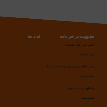
عضویت در خبر نامه
نماد ها
بهترین مدل حوله خشک کن
فروردین 7, 1403
توضیحات بیشتر »
رادیاتور آلومینیومی خوبه یا رادیاتور دکوراتیو؟
فروردین 7, 1403
توضیحات بیشتر »
راهنمای خرید پمپ شوفاژ
آذر 28, 1402
توضیحات بیشتر »