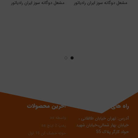
مشعل دوگانه سوز ایران رادیاتور
مشعل دوگانه سوز ایران رادیاتور
م
راه های ارتباطی
آخرین محصولات
واسطه aa
آدرس: تهران خیابان طالقانی ،
خیابان بهار شمالی،خیابان شهید
پمپ 2 اینچ aa
حواد کارگر پلاک 55
حوله خشک کن 15 لول