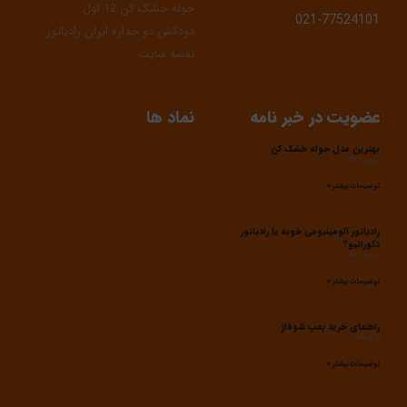
حوله خشک کن 12 لول
021-77524101
دودکش دو جداره ایران رادیاتور
نقشه سایت
عضویت در خبر نامه
نماد ها
بهترین مدل حوله خشک کن
فروردین 7, 1403
توضیحات بیشتر »
رادیاتور آلومینیومی خوبه یا رادیاتور
دکوراتیو؟
فروردین 7, 1403
توضیحات بیشتر »
راهنمای خرید پمپ شوفاژ
آذر 28, 1402
توضیحات بیشتر »