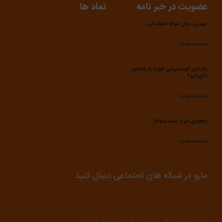
عضویت در خبر نامه
نماد ها
بهترین مدل حوله خشک کن
فروردین 7, 1403
توضیحات بیشتر »
رادیاتور آلومینیومی خوبه یا رادیاتور
دکوراتیو؟
فروردین 7, 1403
توضیحات بیشتر »
راهنمای خرید پمپ شوفاژ
آذر 28, 1402
توضیحات بیشتر »
مارو در شبکه های احتماعی دنبال کنید
تمامی حقوق برای تاسیسات الوند محفوظ است.