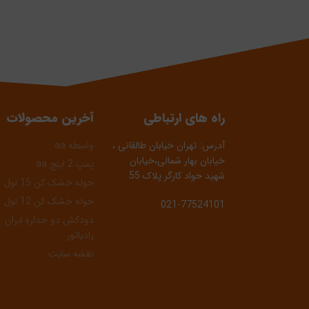
راه های ارتباطی
آخرین محصولات
آدرس: تهران خیابان طالقانی ،
واسطه aa
خیابان بهار شمالی،خیابان
پمپ 2 اینچ aa
شهید حواد کارگر پلاک 55
حوله خشک کن 15 لول
حوله خشک کن 12 لول
021-77524101
دودکش دو جداره ایران
رادیاتور
نقشه سایت