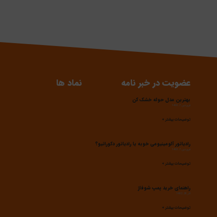
عضویت در خبر نامه
نماد ها
بهترین مدل حوله خشک کن
فروردین 7, 1403
توضیحات بیشتر »
رادیاتور آلومینیومی خوبه یا رادیاتور دکوراتیو؟
فروردین 7, 1403
توضیحات بیشتر »
راهنمای خرید پمپ شوفاژ
آذر 28, 1402
توضیحات بیشتر »