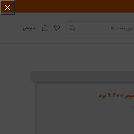
۰
تومان
9 پره