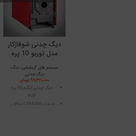
دیگ چدنی شوفاژکار
مدل توربو 10 پره
سیستم های گرمایشی
,
دیگ
,
دیگ چدنی
۹۷,۳۲۰,۰۰۰
تومان
دیگ چدنی آبگرم 10 پره
توربو
ظرفیت 334,000 کیلوکالری
سه پاس حرارتی
قطعات مجزا قابل مونتاژ
دارای 10 سال گارانتی