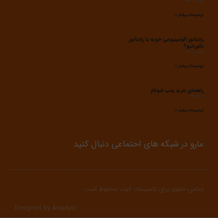
فروردین 7, 1403
توضیحات بیشتر »
رادیاتور آلومینیومی خوبه یا رادیاتور
دکوراتیو؟
فروردین 7, 1403
توضیحات بیشتر »
راهنمای خرید پمپ شوفاژ
آذر 28, 1402
توضیحات بیشتر »
مارو در شبکه های احتماعی دنبال کنید
تمامی حقوق برای تاسیسات الوند محفوظ است.
Designed By ArsaApp