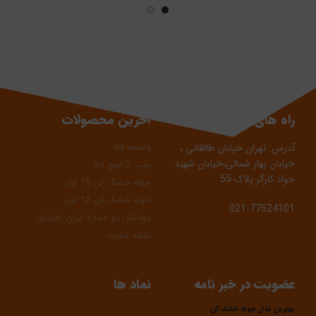
دارای 10 سال گارانتی
دارای 10 سال گارانتی
راه های ارتباطی
آخرین محصولات
واسطه aa
آدرس: تهران خیابان طالقانی ،
خیابان بهار شمالی،خیابان شهید
پمپ 2 اینچ aa
حواد کارگر پلاک 55
حوله خشک کن 15 لول
حوله خشک کن 12 لول
021-77524101
دودکش دو جداره ایران رادیاتور
نقشه سایت
عضویت در خبر نامه
نماد ها
بهترین مدل حوله خشک کن