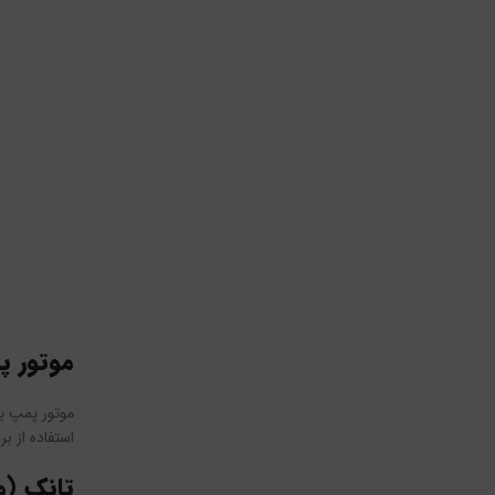
موتور پ
موتور پمپ یک
استفاده از ب
تانک (م