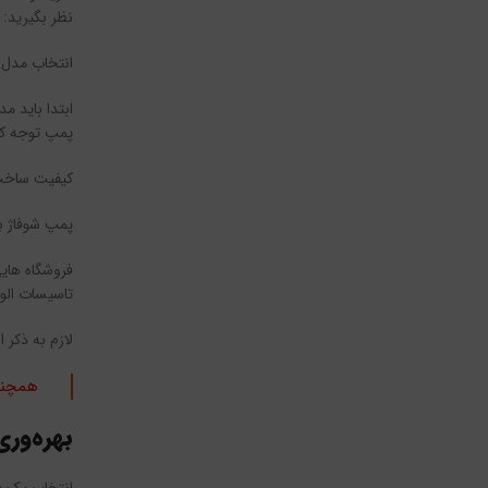
نظر بگیرید:
انتخاب مدل 
ابتدا باید م
پمپ توجه کن
کیفیت ساخت
پمپ شوفاژ با
فروشگاه هایی
تاسیسات الون
لازم به ذکر 
همچنی
بهره‌ور
انتخاب یک پم