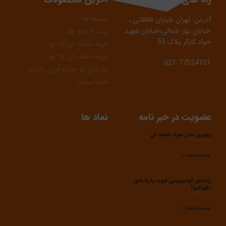
واسطه aa
آدرس: تهران خیابان طالقانی ،
خیابان بهار شمالی،خیابان شهید
پمپ 2 اینچ aa
حواد کارگر پلاک 55
حوله خشک کن 15 لول
حوله خشک کن 12 لول
021-77524101
دودکش دو جداره ایران رادیاتور
نقشه سایت
عضویت در خبر نامه
نماد ها
بهترین مدل حوله خشک کن
فروردین 7, 1403
توضیحات بیشتر »
رادیاتور آلومینیومی خوبه یا رادیاتور
دکوراتیو؟
فروردین 7, 1403
توضیحات بیشتر »