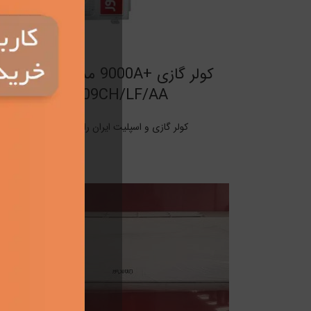
کولر گازی +9000A مدل IAC-
09CH/LF/AA
کولر گازی و اسپلیت ایران رادیاتور