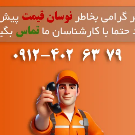
کولر گازی 12000A مدل IAC-
12CH/XA/A
تهویه مطبوع و سیستم های سرمایشی
,
کولر گازی و اسپلیت ایران
رادیاتور
۱۶,۸۰۰,۰۰۰
تومان
ف