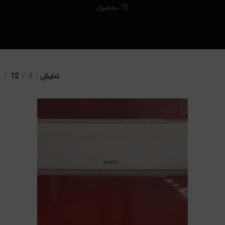
75 محصول
نمایش
9
12
8