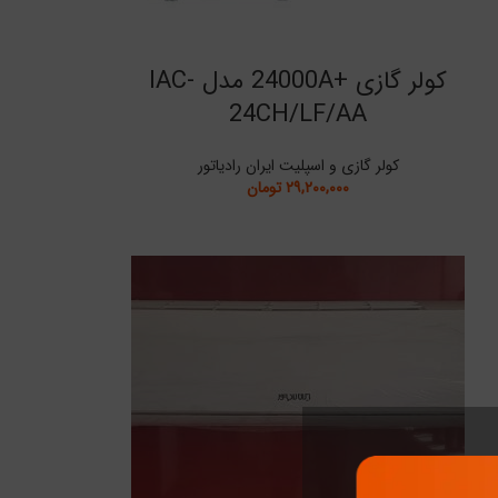
کولر گازی +24000A مدل IAC-
24CH/LF/AA
کولر گازی و اسپلیت ایران رادیاتور
۲۹,۲۰۰,۰۰۰
تومان