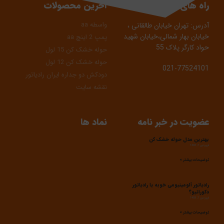
راه های ارتباطی
آخرین محصولات
واسطه aa
آدرس: تهران خیابان طالقانی ،
خیابان بهار شمالی،خیابان شهید
پمپ 2 اینچ aa
حواد کارگر پلاک 55
حوله خشک کن 15 لول
حوله خشک کن 12 لول
021-77524101
دودکش دو جداره ایران رادیاتور
نقشه سایت
عضویت در خبر نامه
نماد ها
بهترین مدل حوله خشک کن
فروردین 7, 1403
توضیحات بیشتر »
رادیاتور آلومینیومی خوبه یا رادیاتور
دکوراتیو؟
فروردین 7, 1403
توضیحات بیشتر »