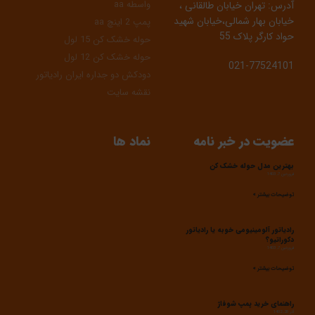
واسطه aa
آدرس: تهران خیابان طالقانی ،
خیابان بهار شمالی،خیابان شهید
پمپ 2 اینچ aa
حواد کارگر پلاک 55
حوله خشک کن 15 لول
حوله خشک کن 12 لول
021-77524101
دودکش دو جداره ایران رادیاتور
نقشه سایت
عضویت در خبر نامه
نماد ها
بهترین مدل حوله خشک کن
فروردین 7, 1403
توضیحات بیشتر »
رادیاتور آلومینیومی خوبه یا رادیاتور
دکوراتیو؟
فروردین 7, 1403
توضیحات بیشتر »
راهنمای خرید پمپ شوفاژ
آذر 28, 1402