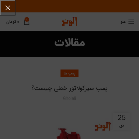
0
منو
۰
تومان
مقالات
پمپ ها
پمپ سیرکولاتور خطی چیست؟
Gholali
25
دی