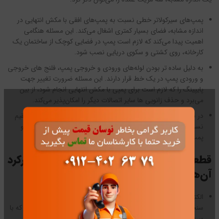
پمپ‌های سیرکولاتر خطی نسبت به پمپ‌های افقی با مکش انتهایی در
اندازه مشابه، فضای بسیار کمتری اشغال می‌کند. این مسئله هنگامی
اهمیت پیدا می‌کند که لازم است پمپ در فضایی کوچک از ساختمان یک
کارخانه، روی کشتی و سکوی دریایی نصب شود.
به دلیل ساده تر بودن لوله‌های ورودی و خروجی پمپ، فلنج های خروجی
و ورودی پمپ در یک خط قرار دارند. این مسئله ضرورت تغییر جهت
پایپینگ را که لازم است برای پمپی با مکش انتهایی انجام شود، از بین
می‌برد و حذف زانویی ها سایر اتصالات دیگر را امکان‌پذیر می‌کند.
در نهایت می‌توان بیان کرد که در پیکربندی‌ خطی از نوع اتصال مستقیم
نسبت به یک پمپ افقی به محور میدانی نیازی ندارد چرا که موتور و
پمپ به واسطه یکدیگر تراز شده‌اند.
قطعات مختلف پمپ سیرکولاتور خطی و کارکرد
آن‌ها
الکتروموتور: نوع الکتروموتور به کار رفته در این پمپ آسنکرون قفس
سنجابی است. سیم‌پیچ استاتور به برف تک فاز و سه فاز متصل است که با
سرعت 1500 تا 3000 دور در دقیقه چرخش دارد.